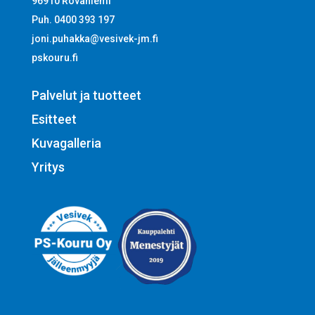
96910 Rovaniemi
Puh. 0400 393 197
joni.puhakka@vesivek-jm.fi
pskouru.fi
Palvelut ja tuotteet
Esitteet
Kuvagalleria
Yritys