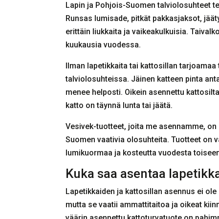
Lapin ja Pohjois-Suomen talviolosuhteet tek
Runsas lumisade, pitkät pakkasjaksot, jääty
erittäin liukkaita ja vaikeakulkuisia. Taival
kuukausia vuodessa.
Ilman lapetikkaita tai kattosillan tarjoama
talviolosuhteissa. Jäinen katteen pinta anta
menee helposti. Oikein asennettu kattosilta
katto on täynnä lunta tai jäätä.
Vesivek-tuotteet, joita me asennamme, on
Suomen vaativia olosuhteita. Tuotteet on v
lumikuormaa ja kosteutta vuodesta toiseen i
Kuka saa asentaa lapetikka
Lapetikkaiden ja kattosillan asennus ei ole
mutta se vaatii ammattitaitoa ja oikeat ki
väärin asennettu kattoturvatuote on pahim