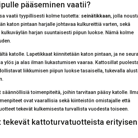
iipulle pääseminen vaatii?
sa vaatii tyypillisesti kolme tuotetta:
seinätikkaan
, jolla nous
tään katon pintaan harjalle johtavaa kulkureittiä varten, sekä
en kulkuväylän harjan suuntaisesti piipun luokse. Nämä kolme
uden.
ältä katolle. Lapetikkaat kiinnitetään katon pintaan, ja ne seur
kkua ylös ja alas ilman liukastumisen vaaraa. Kattosillat puoles
llistavat liikkumisen piipun luokse tasaisella, tukevalla alust
n.
säännöllisiä toimenpiteitä, joihin tarvitaan pääsy katolle. Ilm
enpiteet ovat vaarallisia sekä kiinteistön omistajalle että
 tuotteet tekevät kulkemisesta turvallista vuodesta toiseen.
 tekevät kattoturvatuotteista erityisen