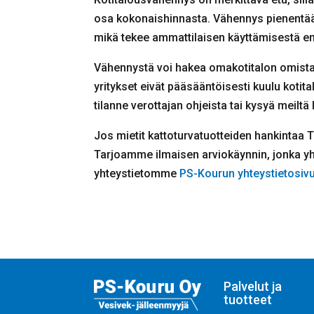
osa kokonaishinnasta. Vähennys pienentää 
mikä tekee ammattilaisen käyttämisestä en
Vähennystä voi hakea omakotitalon omistaj
yritykset eivät pääsääntöisesti kuulu kotit
tilanne verottajan ohjeista tai kysyä meilt
Jos mietit kattoturvatuotteiden hankintaa T
Tarjoamme ilmaisen arviokäynnin, jonka yht
yhteystietomme
PS-Kourun yhteystietosivu
Palvelut ja
tuotteet