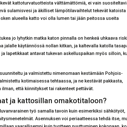
evät kattoturvatuotteista välttämättömiä, ei vain suositeltavi
vä sulamisvesi ja äkilliset lämpötilavaihtelut tekevät katoista
kosken alueella katto voi olla lumen tai jään peitossa useita
a tukea jo lyhytkin matka katon pinnalla on henkeä uhkaava risk
a jalalle käytännössä nollan kitkan, ja kaltevalla katolla tasa
 ja lapetikkaat antavat tukevan askelluspaikan myös silloin, k
 suunniteltu ja valmistettu nimenomaan kestämään Pohjois-
almistettu kotimaisessa tehtaassa, ja ne kestävät pakkasta,
lman, että kiinnitykset tai rakenteet pettävät.
at ja kattosillan omakotitaloon?
 luvanvarainen työ samalla tavoin kuin esimerkiksi sähkötyöt,
innitysmenetelmät. Asennuksen voi periaatteessa tehdä itse, m
millaan vaarallisempi kuin tuotteen puuttuminen kokonaan, k