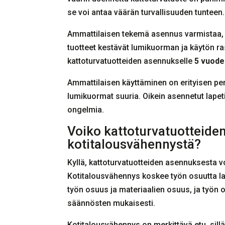
se voi antaa väärän turvallisuuden tunteen.
Ammattilaisen tekemä asennus varmistaa, et
tuotteet kestävät lumikuorman ja käytön r
kattoturvatuotteiden asennukselle
5 vuode
Ammattilaisen käyttäminen on erityisen peru
lumikuormat suuria. Oikein asennetut lapeti
ongelmia.
Voiko kattoturvatuotteide
kotitalousvähennystä?
Kyllä, kattoturvatuotteiden asennuksesta v
Kotitalousvähennys koskee työn osuutta l
työn osuus ja materiaalien osuus, ja työ
säännösten mukaisesti.
Kotitalousvähennys on merkittävä etu, sil