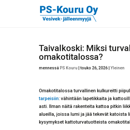
Taivalkoski: Miksi turval
omakotitalossa?
mennessä
PS Kouru
|
touko 26, 2026
|
Yleinen
Omakotitalossa turvallinen kulkureitti piip
tarpeisiin
: vähintään lapetikkaita ja kattosi
asti. Ilman näitä rakenteita kattoa pitkin lii
alueilla, joissa lumi ja jää tekevät katois
kysymykset kattoturvatuotteista omakotital