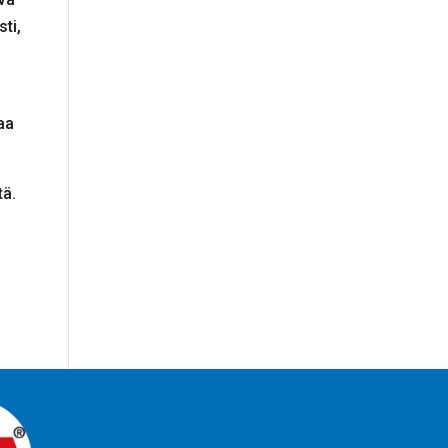
ti,
aa
tä.