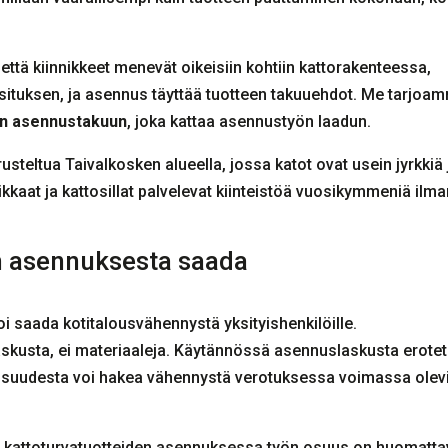
tä kiinnikkeet menevät oikeisiin kohtiin kattorakenteessa,
asituksen, ja asennus täyttää tuotteen takuuehdot. Me tarjoa
n asennustakuun
, joka kattaa asennustyön laadun.
steltua Taivalkosken alueella, jossa katot ovat usein jyrkkiä 
kkaat ja kattosillat palvelevat kiinteistöä vuosikymmeniä ilm
n asennuksesta saada
oi saada kotitalousvähennystä yksityishenkilöille.
askusta, ei materiaaleja. Käytännössä asennuslaskusta erote
n osuudesta voi hakea vähennystä verotuksessa voimassa olev
lä kattoturvatuotteiden asennuksessa työn osuus on huomatt