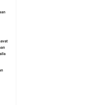
taan
aavat
taan
alla
an