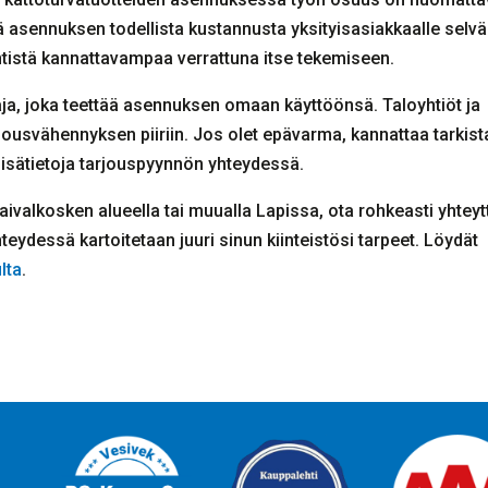
asennuksen todellista kustannusta yksityisasiakkaalle selväs
tistä kannattavampaa verrattuna itse tekemiseen.
a, joka teettää asennuksen omaan käyttöönsä. Taloyhtiöt ja
alousvähennyksen piiriin. Jos olet epävarma, kannattaa tarkist
ä lisätietoja tarjouspyynnön yhteydessä.
aivalkosken alueella tai muualla Lapissa, ota rohkeasti yhteyt
eydessä kartoitetaan juuri sinun kiinteistösi tarpeet. Löydät
lta
.