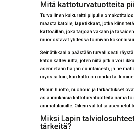
Mitä kattoturvatuotteita p
Turvallinen kulkureitti piipulle omakotitalos
maasta katolle,
lapetikkaat
, jotka kiinnite
kattosillan
, joka tarjoaa vakaan ja tasais
muodostavat yhdessä toimivan kokonaisu
Seinätikkaalla päästään turvallisesti räystä
katon kaltevuutta, joten niitä pitkin voi lii
asennetaan harjan suuntaisesti, ja ne mahdo
myös silloin, kun katto on märkä tai lumine
Piipun huolto, nuohous ja tarkastukset ovat 
asianmukaisia kattoturvatuotteita nämä toim
ammattilaisille. Oikein valitut ja asennetut
Miksi Lapin talviolosuhteet
tärkeitä?