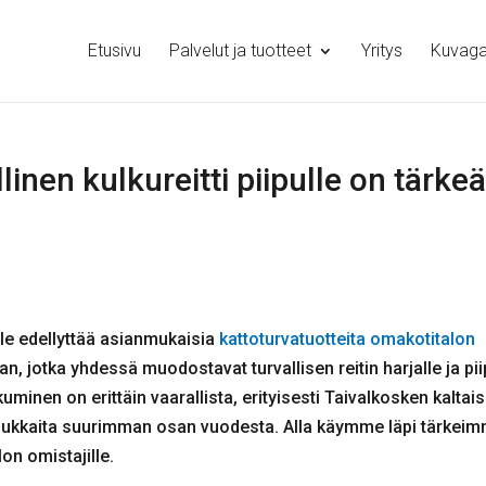
Etusivu
Palvelut ja tuotteet
Yritys
Kuvagal
linen kulkureitti piipulle on tärke
ulle edellyttää asianmukaisia
kattoturvatuotteita omakotitalon
llan, jotka yhdessä muodostavat turvallisen reitin harjalle ja pii
kkuminen on erittäin vaarallista, erityisesti Taivalkosken kaltais
ta liukkaita suurimman osan vuodesta. Alla käymme läpi tärkei
on omistajille.