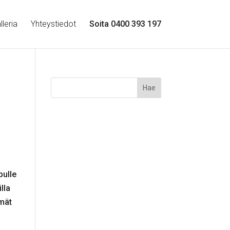
leria
Yhteystiedot
Soita 0400 393 197
ä
pulle
illa
mmät