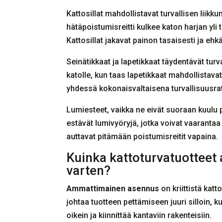
Kattosillat mahdollistavat turvallisen liikk
hätäpoistumisreitti kulkee katon harjan yli 
Kattosillat jakavat painon tasaisesti ja ehk
Seinätikkaat ja lapetikkaat täydentävät tur
katolle, kun taas lapetikkaat mahdollistavat 
yhdessä kokonaisvaltaisena turvallisuusra
Lumiesteet, vaikka ne eivät suoraan kuulu p
estävät lumivyöryjä, jotka voivat vaarantaa
auttavat pitämään poistumisreitit vapaina.
Kuinka kattoturvatuotteet 
varten?
Ammattimainen asennus
on kriittistä kat
johtaa tuotteen pettämiseen juuri silloin, ku
oikein ja kiinnittää kantaviin rakenteisiin.