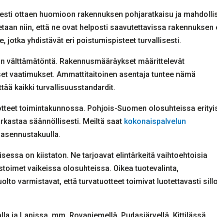
lisesti ottaen huomioon rakennuksen pohjaratkaisu ja mahdolli
tetaan niin, että ne ovat helposti saavutettavissa rakennuksen 
e, jotka yhdistävät eri poistumispisteet turvallisesti.
n välttämätöntä. Rakennusmääräykset määrittelevät
niset vaatimukset. Ammattitaitoinen asentaja tuntee nämä
tää kaikki turvallisuusstandardit.
uotteet toimintakunnossa. Pohjois-Suomen olosuhteissa erityi
tarkastaa säännöllisesti. Meiltä saat
kokonaispalvelun
 asennustakuulla.
essa on kiistaton. Ne tarjoavat elintärkeitä vaihtoehtoisia
stoimet vaikeissa olosuhteissa. Oikea tuotevalinta,
o varmistavat, että turvatuotteet toimivat luotettavasti sillo
a ja Lapissa, mm. Rovaniemellä, Pudasjärvellä, Kittilässä,