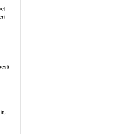
set
eri
sesti
in,