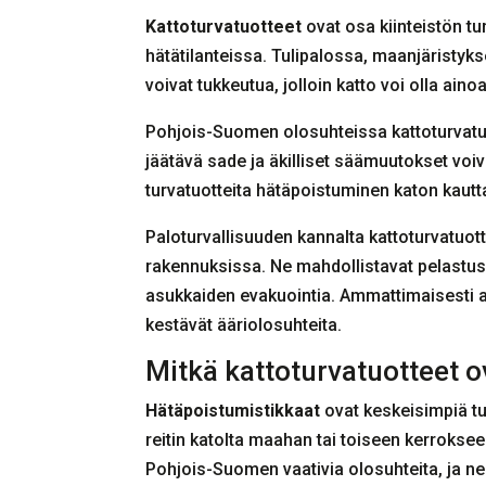
Kattoturvatuotteet
ovat osa kiinteistön tu
hätätilanteissa. Tulipalossa, maanjäristyk
voivat tukkeutua, jolloin katto voi olla ainoa
Pohjois-Suomen olosuhteissa kattoturvatuo
jäätävä sade ja äkilliset säämuutokset voiv
turvatuotteita hätäpoistuminen katon kautta
Paloturvallisuuden kannalta kattoturvatuott
rakennuksissa. Ne mahdollistavat pelastush
asukkaiden evakuointia. Ammattimaisesti 
kestävät ääriolosuhteita.
Mitkä kattoturvatuotteet 
Hätäpoistumistikkaat
ovat keskeisimpiä tur
reitin katolta maahan tai toiseen kerrokse
Pohjois-Suomen vaativia olosuhteita, ja n