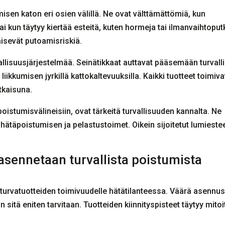
umisen katon eri osien välillä. Ne ovat välttämättömiä, kun
tai kun täytyy kiertää esteitä, kuten hormeja tai ilmanvaihtoput
äisevät putoamisriskiä.
vallisuusjärjestelmää. Seinätikkaat auttavat pääsemään turvalli
liikkumisen jyrkillä kattokaltevuuksilla. Kaikki tuotteet toimiva
tkaisuna.
oistumisvälineisiin, ovat tärkeitä turvallisuuden kannalta. Ne
 hätäpoistumisen ja pelastustoimet. Oikein sijoitetut lumieste
asennetaan turvallista poistumista
toturvatuotteiden toimivuudelle hätätilanteessa. Väärä asennus
n sitä eniten tarvitaan. Tuotteiden kiinnityspisteet täytyy mitoi