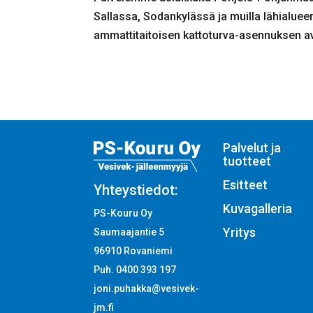
Sallassa, Sodankylässä ja muilla lähialuee
ammattitaitoisen kattoturva-asennuksen av
Palvelut ja
tuotteet
Esitteet
Yhteystiedot:
Kuvagalleria
PS-Kouru Oy
Yritys
Saumaajantie 5
96910 Rovaniemi
Puh. 0400 393 197
joni.puhakka@vesivek-
jm.fi