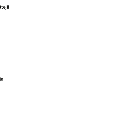
ttejä
ja