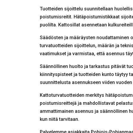
Tuotteiden sijoittelu suunnitellaan huolel
poistumisreitit. Hätäpoistumistikkaat sijoi
puolilta. Kattosillat asennetaan kulkureiteill
Säädösten ja määräysten noudattaminen o
turvatuotteiden sijoittelun, määrän ja tek
vaatimukset ja varmistaa, että asennus täyt
Säännöllinen huolto ja tarkastus pitävät t
kiinnityspisteet ja tuotteiden kunto täytyy 
suunnittelusta asennukseen viiden vuoden
Kattoturvatuotteiden merkitys hätäpoistumis
poistumisreittejä ja mahdollistavat pelastu
ammattimainen asennus ja säännöllinen huolt
kun niitä tarvitaan.
Palvelemme asiakkaita Pohjois-Pohjanmaall