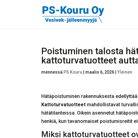
Poistuminen talosta hä
kattoturvatuotteet autt
mennessä
PS Kouru
|
maalis 6, 2026
|
Yleinen
Hätäpoistuminen rakennuksesta edellyttää t
Kattoturvatuotteet
mahdollistavat turvalli
hätätilanteissa. Oikein asennetut hätäpoistu
henkiä, kun tavanomaiset poistumisreitit ei
Miksi kattoturvatuotteet 