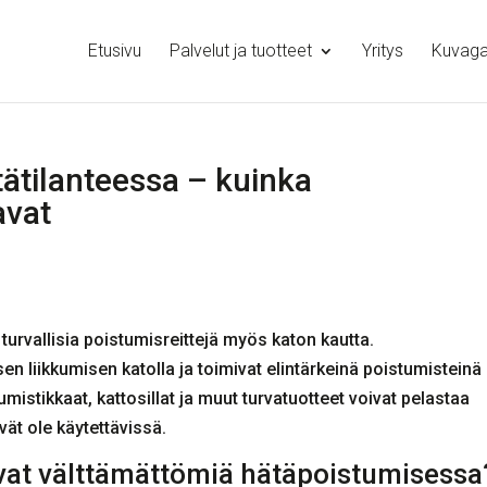
Etusivu
Palvelut ja tuotteet
Yritys
Kuvagal
tätilanteessa – kuinka
avat
urvallisia poistumisreittejä myös katon kautta.
sen liikkumisen katolla ja toimivat elintärkeinä poistumisteinä
mistikkaat, kattosillat ja muut turvatuotteet voivat pelastaa
vät ole käytettävissä.
ovat välttämättömiä hätäpoistumisessa