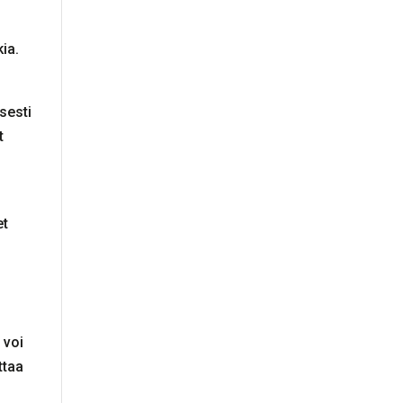
kia.
sesti
t
et
 voi
ttaa