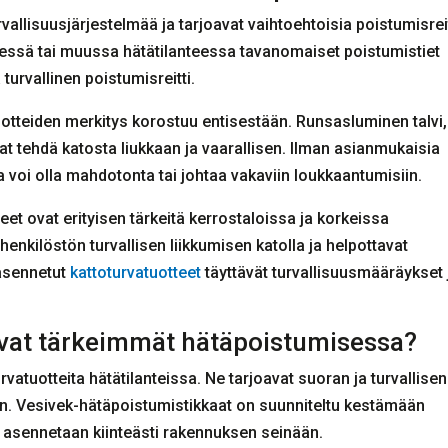
rvallisuusjärjestelmää ja tarjoavat vaihtoehtoisia poistumisrei
sessä tai muussa hätätilanteessa tavanomaiset poistumistiet
 turvallinen poistumisreitti.
tteiden merkitys korostuu entisestään. Runsasluminen talvi,
at tehdä katosta liukkaan ja vaarallisen. Ilman asianmukaisia
 voi olla mahdotonta tai johtaa vakaviin loukkaantumisiin.
eet ovat erityisen tärkeitä kerrostaloissa ja korkeissa
enkilöstön turvallisen liikkumisen katolla ja helpottavat
asennetut
kattoturvatuotteet
täyttävät turvallisuusmääräykset 
ovat tärkeimmät hätäpoistumisessa?
vatuotteita hätätilanteissa. Ne tarjoavat suoran ja turvallisen
en. Vesivek-hätäpoistumistikkaat on suunniteltu kestämään
e asennetaan kiinteästi rakennuksen seinään.