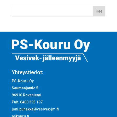
Yhteystiedot:
PS-Kouru Oy
Saumaajantie 5
96910 Rovaniemi
Puh. 0400 393 197
joni.puhakka@vesivek-jm.fi
pskouru.fi