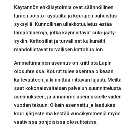
Käytännön ehkäisytoimia ovat säännöllinen
lumen poisto räystäiltä ja kourujen puhdistus
syksyllä. Kunnollinen ullakkotuuletus estää
lämpötilaeroja, jotka käynnistävät sula-jääty-
syklin. Kattosillat ja turvalliset kulkureitit
mahdollistavat turvallisen kattohuollon.
Ammattimainen asennus on kriittistä Lapin
olosuhteissa. Kourut tulee asentaa oikeaan
kaltevuuteen ja kiinnittää riittävän lujasti. Meiltä
saat kokonaisvaltaisen palvelun suunnittelusta
asennukseen, ja annamme asennukselle viiden
vuoden takuun. Oikein asennettu ja laadukas
kourujärjestelmä kestää vuosikymmeniä myös
vaativissa pohjoisissa olosuhteissa.