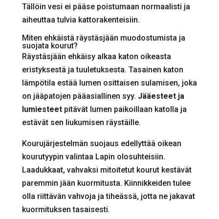
Tällöin vesi ei pääse poistumaan normaalisti ja
aiheuttaa tulvia kattorakenteisiin.
Miten ehkäistä räystäsjään muodostumista ja
suojata kourut?
Räystäsjään ehkäisy alkaa katon oikeasta
eristyksestä ja tuuletuksesta. Tasainen katon
lämpötila estää lumen osittaisen sulamisen, joka
on jääpatojen pääasiallinen syy.
Jääesteet ja
lumiesteet
pitävät lumen paikoillaan katolla ja
estävät sen liukumisen räystäille.
Kourujärjestelmän suojaus edellyttää oikean
kourutyypin valintaa Lapin olosuhteisiin.
Laadukkaat, vahvaksi mitoitetut kourut kestävät
paremmin jään kuormitusta. Kiinnikkeiden tulee
olla riittävän vahvoja ja tiheässä, jotta ne jakavat
kuormituksen tasaisesti.