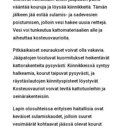
vääntää kouruja ja löysää kiinnikkeitä. Tämän
jälkeen jää estää sulamis- ja sadevesien
poistumisen, jolloin vesi hakee uusia reittejä.
Vesi voi tunkeutua kattomateriaalien alle ja
aiheuttaa kosteusvaurioita.
Pitkäaikaiset seuraukset voivat olla vakavia.
Jääpatojen toistuvat kuormitukset heikentävät
kattorakenteita pysyvästi. Kiinnikkeissä syntyy
halkeamia, kourut taipuvat pysyvästi, ja
räystäslautojen kiinnityspisteet löystyvät.
Kosteusvauriot voivat levitä kattotuoleihin ja
seinärakenteisiin.
Lapin olosuhteissa erityisen haitallisia ovat
keväiset sulamiskaudet, jolloin suuret
vesimäärät kohtaavat jäässä olevat kourut.