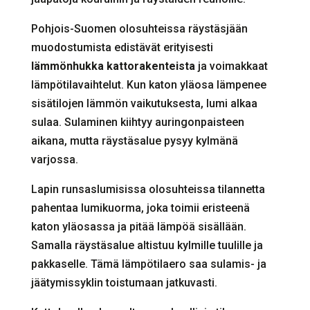
Pohjois-Suomen olosuhteissa räystäsjään
muodostumista edistävät erityisesti
lämmönhukka kattorakenteista
ja voimakkaat
lämpötilavaihtelut. Kun katon yläosa lämpenee
sisätilojen lämmön vaikutuksesta, lumi alkaa
sulaa. Sulaminen kiihtyy auringonpaisteen
aikana, mutta räystäsalue pysyy kylmänä
varjossa.
Lapin runsaslumisissa olosuhteissa tilannetta
pahentaa lumikuorma, joka toimii eristeenä
katon yläosassa ja pitää lämpöä sisällään.
Samalla räystäsalue altistuu kylmille tuulille ja
pakkaselle. Tämä lämpötilaero saa sulamis- ja
jäätymissyklin toistumaan jatkuvasti.