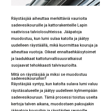
Räystäsjää aiheuttaa merkittäviä vaurioita
sadevesikouruille ja kattorakenteille Lapin
vaativissa talviolosuhteissa. Jääpatoja
muodostuu, kun lumi sulaa katolla ja jäätyy
uudelleen räystäällä, mikä kuormittaa kouruja ja
aiheuttaa vuotoja. Oikeat ennaltaehkäisytoimet
ja laadukkaat kattoturvallisuusratkaisut
suojaavat tehokkaasti talvivaurioilta.
Mitä on räystäsjää ja miksi se muodostuu
sadevesikouruihin?
Räystäsjää syntyy, kun katolta sulava lumi valuu
räystäsalueelle ja jäätyy uudelleen kylmempään
sadevesikouruun. Tämä prosessi toistuu useita
kertoja talven aikana, muodostaen paksujakin
jääpatoja kouruihin ja räystäiden reunoille.