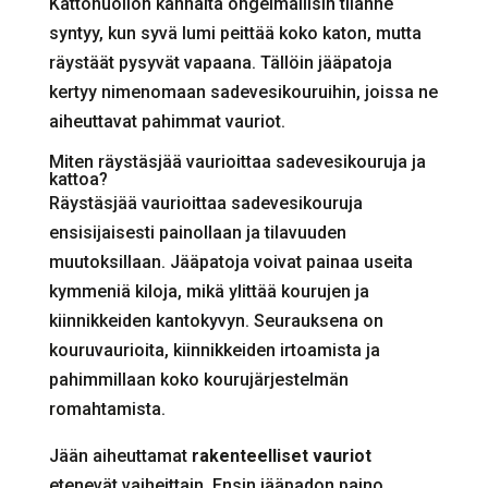
Kattohuollon kannalta ongelmallisin tilanne
syntyy, kun syvä lumi peittää koko katon, mutta
räystäät pysyvät vapaana. Tällöin jääpatoja
kertyy nimenomaan sadevesikouruihin, joissa ne
aiheuttavat pahimmat vauriot.
Miten räystäsjää vaurioittaa sadevesikouruja ja
kattoa?
Räystäsjää vaurioittaa sadevesikouruja
ensisijaisesti painollaan ja tilavuuden
muutoksillaan. Jääpatoja voivat painaa useita
kymmeniä kiloja, mikä ylittää kourujen ja
kiinnikkeiden kantokyvyn. Seurauksena on
kouruvaurioita, kiinnikkeiden irtoamista ja
pahimmillaan koko kourujärjestelmän
romahtamista.
Jään aiheuttamat
rakenteelliset vauriot
etenevät vaiheittain. Ensin jääpadon paino