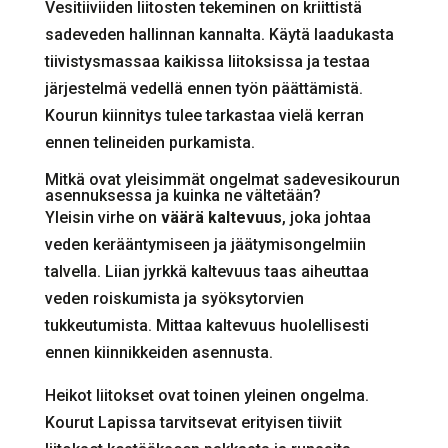
Vesitiiviiden liitosten tekeminen on kriittistä
sadeveden hallinnan kannalta. Käytä laadukasta
tiivistysmassaa kaikissa liitoksissa ja testaa
järjestelmä vedellä ennen työn päättämistä.
Kourun kiinnitys tulee tarkastaa vielä kerran
ennen telineiden purkamista.
Mitkä ovat yleisimmät ongelmat sadevesikourun
asennuksessa ja kuinka ne vältetään?
Yleisin virhe on
väärä kaltevuus
, joka johtaa
veden kerääntymiseen ja jäätymisongelmiin
talvella. Liian jyrkkä kaltevuus taas aiheuttaa
veden roiskumista ja syöksytorvien
tukkeutumista. Mittaa kaltevuus huolellisesti
ennen kiinnikkeiden asennusta.
Heikot liitokset ovat toinen yleinen ongelma.
Kourut Lapissa tarvitsevat erityisen tiiviit