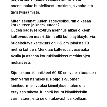
asennusalue huolellisesti roskista ja vanhoista
tiivistysjäämistä.
Miten asennat uuden sadevesikourun oikeaan
korkeuteen ja kaltevuuteen?
Uuden sadevesikourun asennus alkaa
oikean
kaltevuuden määrittämisellä
kohti syöksytorvia.
Suositeltava kaltevuus on 1-2 cm jokaista 10
metriä kohden. Merkitse kaltevuus vesivaaka
avulla ja asenna kourukiinnikkeet merkintöjen
mukaisesti.
Sijoita kourukiinnikkeet 60-80 cm välein tasaisen
tuen varmistamiseksi. Pohjois-Suomen
lumikuormien vuoksi kiinnityksen tulee olla
erityisen tukeva. Kiinnitä kouru kiinnikkeisiin
varmistaen, että se on tukevasti paikoillaan.