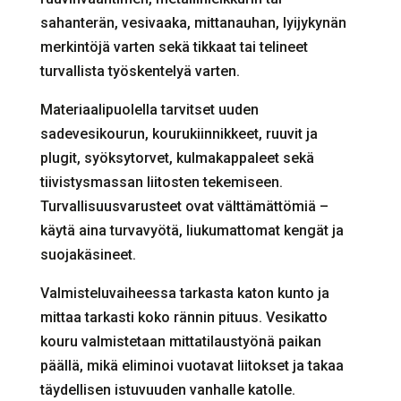
sahanterän, vesivaaka, mittanauhan, lyijykynän
merkintöjä varten sekä tikkaat tai telineet
turvallista työskentelyä varten.
Materiaalipuolella tarvitset uuden
sadevesikourun, kourukiinnikkeet, ruuvit ja
plugit, syöksytorvet, kulmakappaleet sekä
tiivistysmassan liitosten tekemiseen.
Turvallisuusvarusteet ovat välttämättömiä –
käytä aina turvavyötä, liukumattomat kengät ja
suojakäsineet.
Valmisteluvaiheessa tarkasta katon kunto ja
mittaa tarkasti koko rännin pituus. Vesikatto
kouru valmistetaan mittatilaustyönä paikan
päällä, mikä eliminoi vuotavat liitokset ja takaa
täydellisen istuvuuden vanhalle katolle.