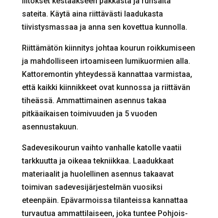
liitokset kestääkseen pakkasta ja runsaita
sateita. Käytä aina riittävästi laadukasta
tiivistysmassaa ja anna sen kovettua kunnolla.
Riittämätön kiinnitys johtaa kourun roikkumiseen
ja mahdolliseen irtoamiseen lumikuormien alla.
Kattoremontin yhteydessä kannattaa varmistaa,
että kaikki kiinnikkeet ovat kunnossa ja riittävän
tiheässä. Ammattimainen asennus takaa
pitkäaikaisen toimivuuden ja 5 vuoden
asennustakuun.
Sadevesikourun vaihto vanhalle katolle vaatii
tarkkuutta ja oikeaa tekniikkaa. Laadukkaat
materiaalit ja huolellinen asennus takaavat
toimivan sadevesijärjestelmän vuosiksi
eteenpäin. Epävarmoissa tilanteissa kannattaa
turvautua ammattilaiseen, joka tuntee Pohjois-