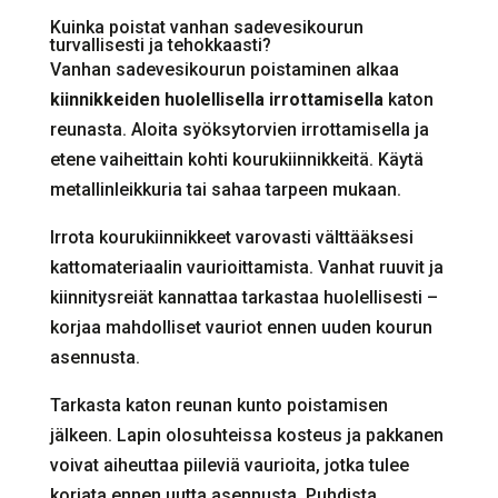
Kuinka poistat vanhan sadevesikourun
turvallisesti ja tehokkaasti?
Vanhan sadevesikourun poistaminen alkaa
kiinnikkeiden huolellisella irrottamisella
katon
reunasta. Aloita syöksytorvien irrottamisella ja
etene vaiheittain kohti kourukiinnikkeitä. Käytä
metallinleikkuria tai sahaa tarpeen mukaan.
Irrota kourukiinnikkeet varovasti välttääksesi
kattomateriaalin vaurioittamista. Vanhat ruuvit ja
kiinnitysreiät kannattaa tarkastaa huolellisesti –
korjaa mahdolliset vauriot ennen uuden kourun
asennusta.
Tarkasta katon reunan kunto poistamisen
jälkeen. Lapin olosuhteissa kosteus ja pakkanen
voivat aiheuttaa piileviä vaurioita, jotka tulee
korjata ennen uutta asennusta. Puhdista