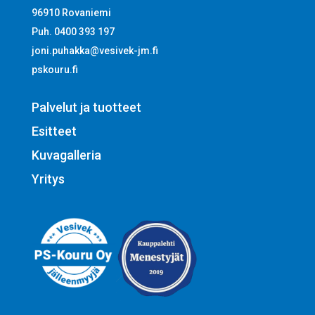
96910 Rovaniemi
Puh. 0400 393 197
joni.puhakka@vesivek-jm.fi
pskouru.fi
Palvelut ja tuotteet
Esitteet
Kuvagalleria
Yritys