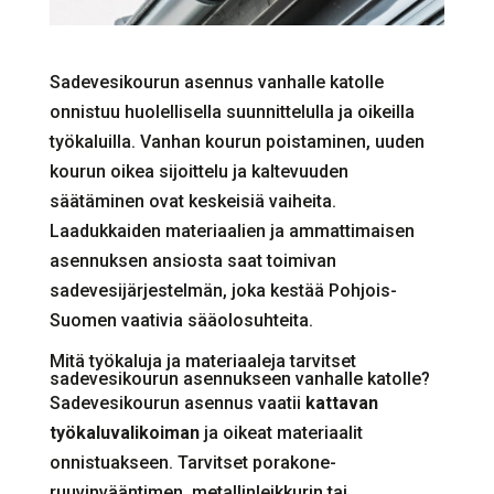
Sadevesikourun asennus vanhalle katolle
onnistuu huolellisella suunnittelulla ja oikeilla
työkaluilla. Vanhan kourun poistaminen, uuden
kourun oikea sijoittelu ja kaltevuuden
säätäminen ovat keskeisiä vaiheita.
Laadukkaiden materiaalien ja ammattimaisen
asennuksen ansiosta saat toimivan
sadevesijärjestelmän, joka kestää Pohjois-
Suomen vaativia sääolosuhteita.
Mitä työkaluja ja materiaaleja tarvitset
sadevesikourun asennukseen vanhalle katolle?
Sadevesikourun asennus vaatii
kattavan
työkaluvalikoiman
ja oikeat materiaalit
onnistuakseen. Tarvitset porakone-
ruuvinvääntimen, metallinleikkurin tai