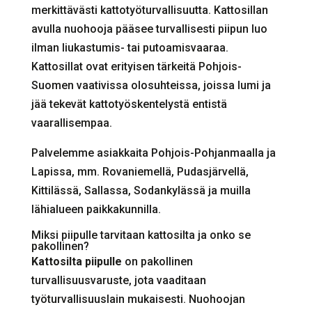
merkittävästi kattotyöturvallisuutta. Kattosillan
avulla nuohooja pääsee turvallisesti piipun luo
ilman liukastumis- tai putoamisvaaraa.
Kattosillat ovat erityisen tärkeitä Pohjois-
Suomen vaativissa olosuhteissa, joissa lumi ja
jää tekevät kattotyöskentelystä entistä
vaarallisempaa.
Palvelemme asiakkaita Pohjois-Pohjanmaalla ja
Lapissa, mm. Rovaniemellä, Pudasjärvellä,
Kittilässä, Sallassa, Sodankylässä ja muilla
lähialueen paikkakunnilla.
Miksi piipulle tarvitaan kattosilta ja onko se
pakollinen?
Kattosilta piipulle
on pakollinen
turvallisuusvaruste, jota vaaditaan
työturvallisuuslain mukaisesti. Nuohoojan