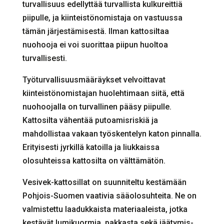
turvallisuus edellyttää turvallista kulkureittiä
piipulle, ja kiinteistönomistaja on vastuussa
tämän järjestämisestä. Ilman kattosiltaa
nuohooja ei voi suorittaa piipun huoltoa
turvallisesti.
Työturvallisuusmääräykset velvoittavat
kiinteistönomistajan huolehtimaan siitä, että
nuohoojalla on turvallinen pääsy piipulle.
Kattosilta vähentää putoamisriskiä ja
mahdollistaa vakaan työskentelyn katon pinnalla.
Erityisesti jyrkillä katoilla ja liukkaissa
olosuhteissa kattosilta on välttämätön.
Vesivek-kattosillat on suunniteltu kestämään
Pohjois-Suomen vaativia sääolosuhteita. Ne on
valmistettu laadukkaista materiaaleista, jotka
kestävät lumikuormia, pakkasta sekä jäätymis-