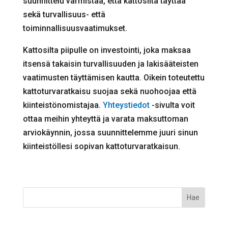
suunnittelu varmistaa, että kattosilta täyttää
sekä turvallisuus- että
toiminnallisuusvaatimukset.
Kattosilta piipulle on investointi, joka maksaa
itsensä takaisin turvallisuuden ja lakisääteisten
vaatimusten täyttämisen kautta. Oikein toteutettu
kattoturvaratkaisu suojaa sekä nuohoojaa että
kiinteistönomistajaa.
Yhteystiedot
-sivulta voit
ottaa meihin yhteyttä ja varata maksuttoman
arviokäynnin, jossa suunnittelemme juuri sinun
kiinteistöllesi sopivan kattoturvaratkaisun.