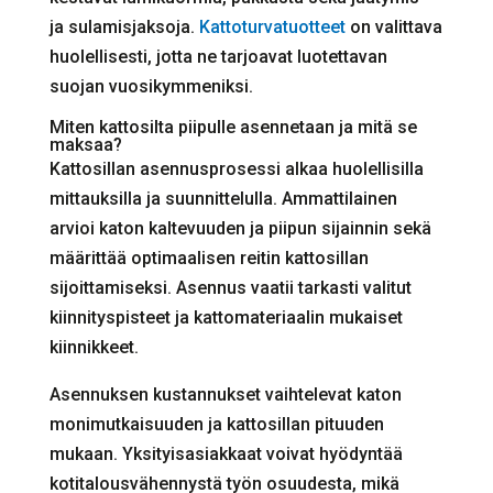
ja sulamisjaksoja.
Kattoturvatuotteet
on valittava
huolellisesti, jotta ne tarjoavat luotettavan
suojan vuosikymmeniksi.
Miten kattosilta piipulle asennetaan ja mitä se
maksaa?
Kattosillan asennusprosessi alkaa huolellisilla
mittauksilla ja suunnittelulla. Ammattilainen
arvioi katon kaltevuuden ja piipun sijainnin sekä
määrittää optimaalisen reitin kattosillan
sijoittamiseksi. Asennus vaatii tarkasti valitut
kiinnityspisteet ja kattomateriaalin mukaiset
kiinnikkeet.
Asennuksen kustannukset vaihtelevat katon
monimutkaisuuden ja kattosillan pituuden
mukaan. Yksityisasiakkaat voivat hyödyntää
kotitalousvähennystä työn osuudesta, mikä