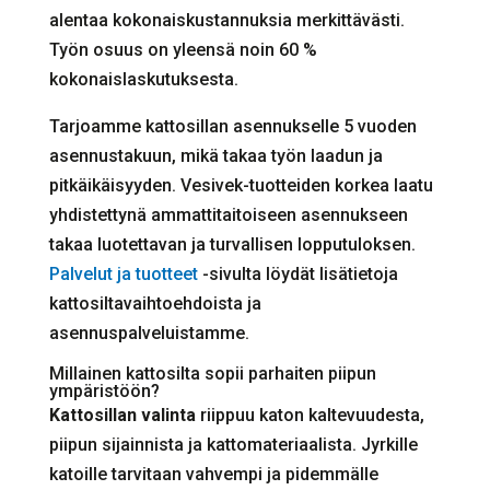
alentaa kokonaiskustannuksia merkittävästi.
Työn osuus on yleensä noin 60 %
kokonaislaskutuksesta.
Tarjoamme kattosillan asennukselle 5 vuoden
asennustakuun, mikä takaa työn laadun ja
pitkäikäisyyden. Vesivek-tuotteiden korkea laatu
yhdistettynä ammattitaitoiseen asennukseen
takaa luotettavan ja turvallisen lopputuloksen.
Palvelut ja tuotteet
-sivulta löydät lisätietoja
kattosiltavaihtoehdoista ja
asennuspalveluistamme.
Millainen kattosilta sopii parhaiten piipun
ympäristöön?
Kattosillan valinta
riippuu katon kaltevuudesta,
piipun sijainnista ja kattomateriaalista. Jyrkille
katoille tarvitaan vahvempi ja pidemmälle