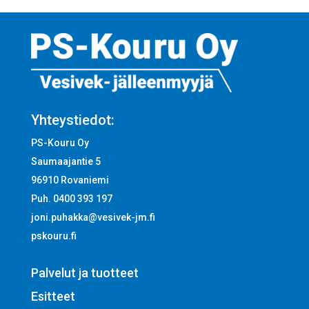
Yhteystiedot:
PS-Kouru Oy
Saumaajantie 5
96910 Rovaniemi
Puh. 0400 393 197
joni.puhakka@vesivek-jm.fi
pskouru.fi
Palvelut ja tuotteet
Esitteet