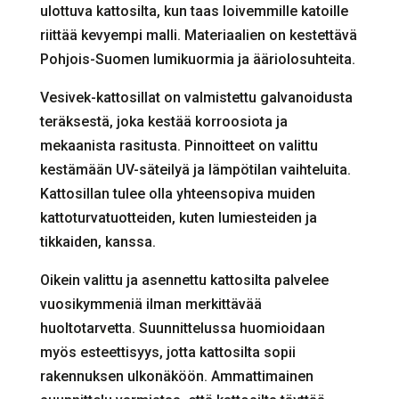
ulottuva kattosilta, kun taas loivemmille katoille
riittää kevyempi malli. Materiaalien on kestettävä
Pohjois-Suomen lumikuormia ja ääriolosuhteita.
Vesivek-kattosillat on valmistettu galvanoidusta
teräksestä, joka kestää korroosiota ja
mekaanista rasitusta. Pinnoitteet on valittu
kestämään UV-säteilyä ja lämpötilan vaihteluita.
Kattosillan tulee olla yhteensopiva muiden
kattoturvatuotteiden, kuten lumiesteiden ja
tikkaiden, kanssa.
Oikein valittu ja asennettu kattosilta palvelee
vuosikymmeniä ilman merkittävää
huoltotarvetta. Suunnittelussa huomioidaan
myös esteettisyys, jotta kattosilta sopii
rakennuksen ulkonäköön. Ammattimainen