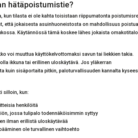
aan hätäpoistumistie?
 kun tilasta ei ole kahta toisistaan riippumatonta poistumisrei
, että jokaisesta asuinhuoneistosta on mahdollisuus poistu
on tukossa. Käytännössä tämä koskee lähes jokaista omakotital
kko voi muuttua käyttökelvottomaksi savun tai liekkien takia.
 olla ikkuna tai erillinen uloskäytävä. Jos yläkerran
 kuin sisäportaita pitkin, paloturvallisuuden kannalta kysee
 silloin, kun:
tteisia henkilöitä
tiön, jossa tulipalo todennäköisimmin syttyy
n ilman erillistä uloskäytävää
ppääminen ole turvallinen vaihtoehto