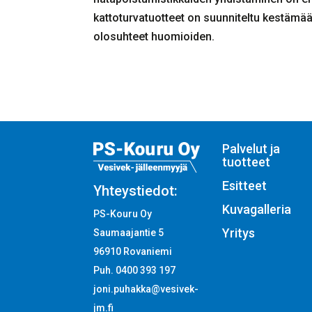
kattoturvatuotteet on suunniteltu kestämää
olosuhteet huomioiden.
Palvelut ja
tuotteet
Esitteet
Yhteystiedot:
Kuvagalleria
PS-Kouru Oy
Yritys
Saumaajantie 5
96910 Rovaniemi
Puh. 0400 393 197
joni.puhakka@vesivek-
jm.fi