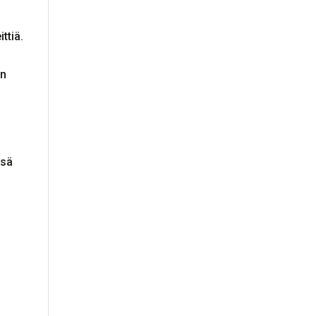
ttiä.
a
on
ssä