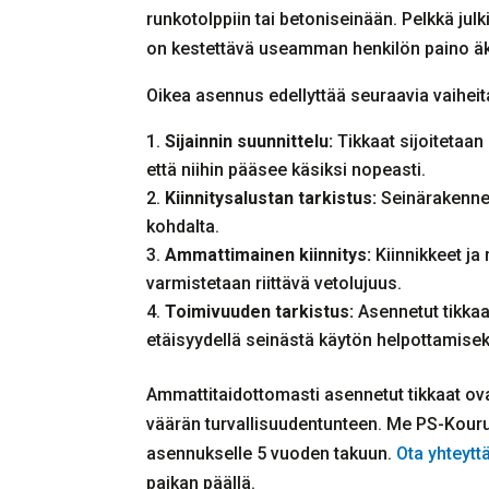
runkotolppiin tai betoniseinään. Pelkkä julk
on kestettävä useamman henkilön paino äki
Oikea asennus edellyttää seuraavia vaiheit
Sijainnin suunnittelu:
Tikkaat sijoitetaan
että niihin pääsee käsiksi nopeasti.
Kiinnitysalustan tarkistus:
Seinärakenne t
kohdalta.
Ammattimainen kiinnitys:
Kiinnikkeet ja
varmistetaan riittävä vetolujuus.
Toimivuuden tarkistus:
Asennetut tikkaa
etäisyydellä seinästä käytön helpottamisek
Ammattitaidottomasti asennetut tikkaat ovat
väärän turvallisuudentunteen. Me PS-Kour
asennukselle 5 vuoden takuun.
Ota yhteytt
paikan päällä.