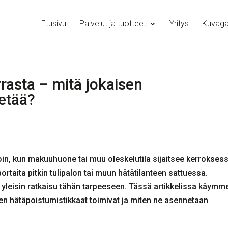
Etusivu
Palvelut ja tuotteet
Yritys
Kuvagal
rasta – mitä jokaisen
ietää?
loin, kun makuuhuone tai muu oleskelutila sijaitsee kerroksess
rtaita pitkin tulipalon tai muun hätätilanteen sattuessa.
a yleisin ratkaisu tähän tarpeeseen. Tässä artikkelissa käymm
iten hätäpoistumistikkaat toimivat ja miten ne asennetaan