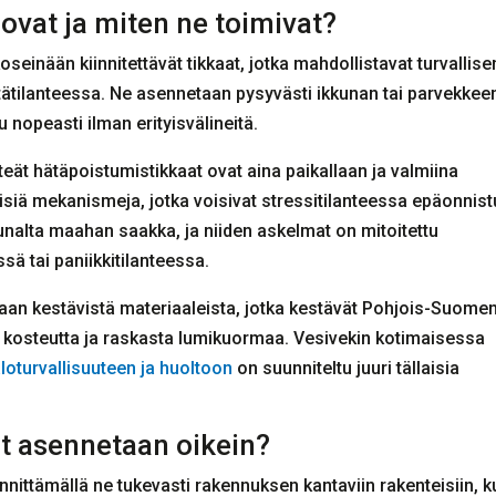
ovat ja miten ne toimivat?
einään kiinnitettävät tikkaat, jotka mahdollistavat turvallise
ätilanteessa. Ne asennetaan pysyvästi ikkunan tai parvekkee
 nopeasti ilman erityisvälineitä.
inteät hätäpoistumistikkaat ovat aina paikallaan ja valmiina
rillisiä mekanismeja, jotka voisivat stressitilanteessa epäonnist
eunalta maahan saakka, ja niiden askelmat on mitoitettu
ä tai paniikkitilanteessa.
aan kestävistä materiaaleista, jotka kestävät Pohjois-Suome
a, kosteutta ja raskasta lumikuormaa. Vesivekin kotimaisessa
aloturvallisuuteen ja huoltoon
on suunniteltu juuri tällaisia
t asennetaan oikein?
nnittämällä ne tukevasti rakennuksen kantaviin rakenteisiin, k