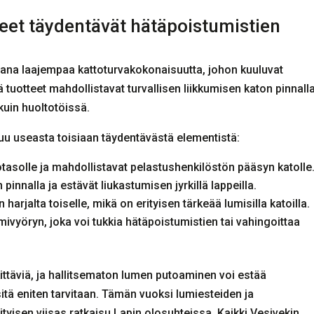
teet täydentävät hätäpoistumistien
sana laajempaa kattoturvakokonaisuutta, johon kuuluvat
mä tuotteet mahdollistavat turvallisen liikkumisen katon pinnalla
kuin huoltotöissä.
uu useasta toisiaan täydentävästä elementistä:
asolle ja mahdollistavat pelastushenkilöstön pääsyn katolle
pinnalla ja estävät liukastumisen jyrkillä lappeilla.
n harjalta toiselle, mikä on erityisen tärkeää lumisilla katoilla.
ivyöryn, joka voi tukkia hätäpoistumistien tai vahingoittaa
täviä, ja hallitsematon lumen putoaminen voi estää
sitä eniten tarvitaan. Tämän vuoksi lumiesteiden ja
tyisen viisas ratkaisu Lapin olosuhteissa. Kaikki Vesivekin