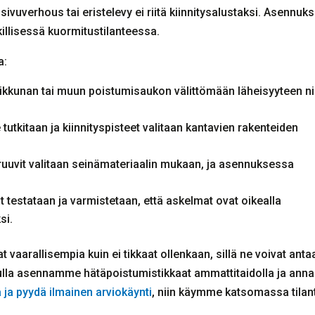
isivuverhous tai eristelevy ei riitä kiinnitysalustaksi. Asennuk
llisessä kuormitustilanteessa.
a:
 ikkunan tai muun poistumisaukon välittömään läheisyyteen ni
utkitaan ja kiinnityspisteet valitaan kantavien rakenteiden
 ruuvit valitaan seinämateriaalin mukaan, ja asennuksessa
t testataan ja varmistetaan, että askelmat ovat oikealla
si.
 vaarallisempia kuin ei tikkaat ollenkaan, sillä ne voivat anta
ulla asennamme hätäpoistumistikkaat ammattitaidolla ja an
ä ja pyydä ilmainen arviokäynti
, niin käymme katsomassa tilan