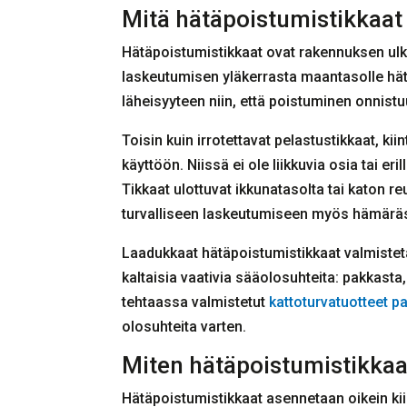
Mitä hätäpoistumistikkaat 
Hätäpoistumistikkaat ovat rakennuksen ulkos
laskeutumisen yläkerrasta maantasolle hät
läheisyyteen niin, että poistuminen onnistuu
Toisin kuin irrotettavat pelastustikkaat, ki
käyttöön. Niissä ei ole liikkuvia osia tai e
Tikkaat ulottuvat ikkunatasolta tai katon r
turvalliseen laskeutumiseen myös hämäräss
Laadukkaat hätäpoistumistikkaat valmistet
kaltaisia vaativia sääolosuhteita: pakkast
tehtaassa valmistetut
kattoturvatuotteet p
olosuhteita varten.
Miten hätäpoistumistikkaa
Hätäpoistumistikkaat asennetaan oikein kii