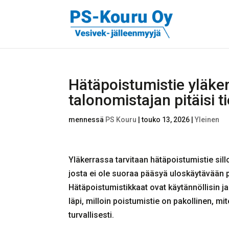
Hätäpoistumistie yläker
talonomistajan pitäisi t
mennessä
PS Kouru
|
touko 13, 2026
|
Yleinen
Yläkerrassa tarvitaan hätäpoistumistie sil
josta ei ole suoraa pääsyä uloskäytävään po
Hätäpoistumistikkaat ovat käytännöllisin j
läpi, milloin poistumistie on pakollinen, m
turvallisesti.