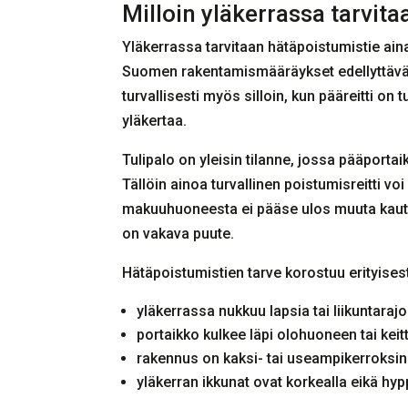
Milloin yläkerrassa tarvit
Yläkerrassa tarvitaan hätäpoistumistie aina,
Suomen rakentamismääräykset edellyttävät
turvallisesti myös silloin, kun pääreitti 
yläkertaa.
Tulipalo on yleisin tilanne, jossa pääportai
Tällöin ainoa turvallinen poistumisreitti voi
makuuhuoneesta ei pääse ulos muuta kautta
on vakava puute.
Hätäpoistumistien tarve korostuu erityisesti
yläkerrassa nukkuu lapsia tai liikuntarajoi
portaikko kulkee läpi olohuoneen tai keit
rakennus on kaksi- tai useampikerroksine
yläkerran ikkunat ovat korkealla eikä hy