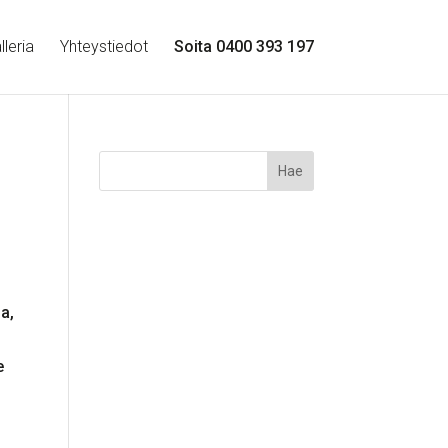
leria
Yhteystiedot
Soita 0400 393 197
a,
e