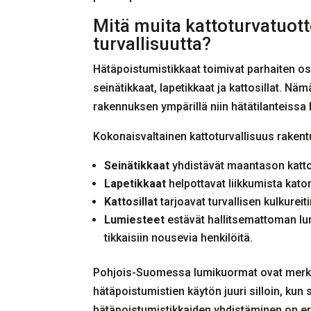
Mitä muita kattoturvatuot
turvallisuutta?
Hätäpoistumistikkaat toimivat parhaiten o
seinätikkaat, lapetikkaat ja kattosillat. Nä
rakennuksen ympärillä niin hätätilanteissa 
Kokonaisvaltainen kattoturvallisuus rakent
Seinätikkaat
yhdistävät maantason kattot
Lapetikkaat
helpottavat liikkumista katon 
Kattosillat
tarjoavat turvallisen kulkureiti
Lumiesteet
estävät hallitsemattoman lum
tikkaisiin nousevia henkilöitä.
Pohjois-Suomessa lumikuormat ovat merkit
hätäpoistumistien käytön juuri silloin, kun 
hätäpoistumistikkaiden yhdistäminen on eri